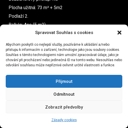
Plocha užitná: 73 m² + 5m2
Podlaží 2.
Balkón: Ano (5 m2)
Spravovat Souhlas s cookies
Možnost parkování: Ano před domem v ulici
Budova: Cihlová
Abychom poskytli co nejlepší služby, používáme k ukládání a/nebo
Umístění objektu: Centrum obce
přístupu k informacím o zařízení, technologie jako jsou soubory cookies.
Souhlas s těmito technologiemi nám umožní zpracovávat údaje, jako je
Stav objektu: dobrý
chování při procházení nebo jedinečná ID na tomto webu. Nesouhlas nebo
odvolání souhlasu může nepříznivě ovlivnit určité vlastnosti a funkce.
Energetická náročnost: G
Přijmout
cena této nemovitosti
Odmítnout
pronajato
Zobrazit předvolby
mám zájem o tuto nemovitost
Zásady cookies