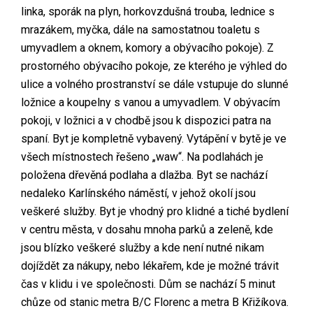
linka, sporák na plyn, horkovzdušná trouba, lednice s
mrazákem, myčka, dále na samostatnou toaletu s
umyvadlem a oknem, komory a obývacího pokoje). Z
prostorného obývacího pokoje, ze kterého je výhled do
ulice a volného prostranství se dále vstupuje do slunné
ložnice a koupelny s vanou a umyvadlem. V obývacím
pokoji, v ložnici a v chodbě jsou k dispozici patra na
spaní. Byt je kompletně vybavený. Vytápění v bytě je ve
všech místnostech řešeno „waw“. Na podlahách je
položena dřevěná podlaha a dlažba. Byt se nachází
nedaleko Karlínského náměstí, v jehož okolí jsou
veškeré služby. Byt je vhodný pro klidné a tiché bydlení
v centru města, v dosahu mnoha parků a zeleně, kde
jsou blízko veškeré služby a kde není nutné nikam
dojíždět za nákupy, nebo lékařem, kde je možné trávit
čas v klidu i ve společnosti. Dům se nachází 5 minut
chůze od stanic metra B/C Florenc a metra B Křižíkova.